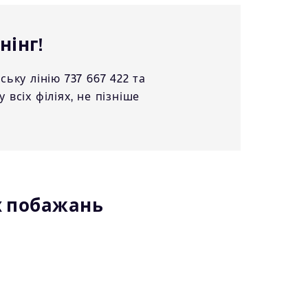
нінг!
ку лінію 737 667 422 та
 всіх філіях, не пізніше
х побажань