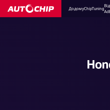
Ві
Додому
ChipTuning
Ad
Hon