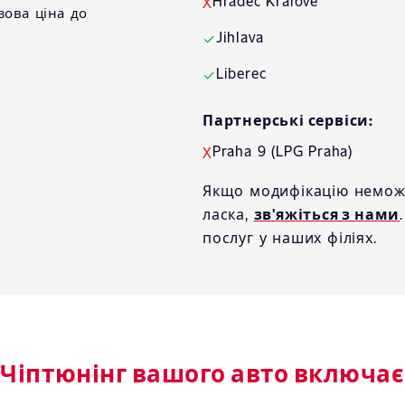
Hradec Králové
X
зова ціна до
Jihlava
✓
Liberec
✓
Партнерські сервіси:
Praha 9 (LPG Praha)
X
Якщо модифікацію неможл
ласка,
зв'яжіться з нами
послуг у наших філіях.
Чіптюнінг вашого авто включає