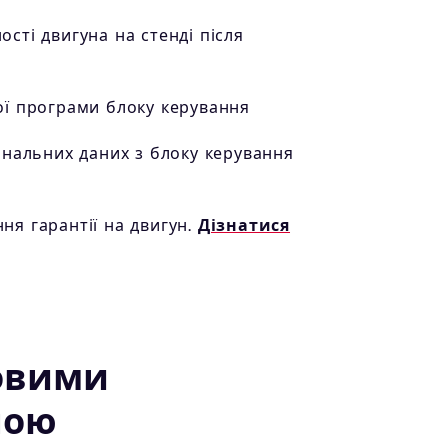
сті двигуна на стенді після
ої програми блоку керування
інальних даних з блоку керування
я гарантії на двигун.
Дізнатися
овими
ною