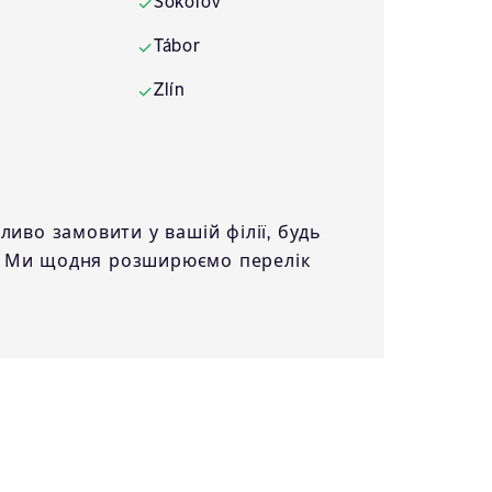
Sokolov
✓
Tábor
✓
Zlín
✓
иво замовити у вашій філії, будь
. Ми щодня розширюємо перелік