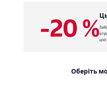
-20 %
Ць
Заб
отр
цієї
Оберіть м