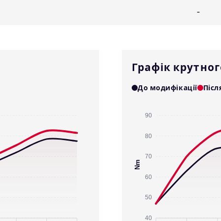
-
Графік крутно
До модифікації
Післ
90
80
70
Nm
60
50
40