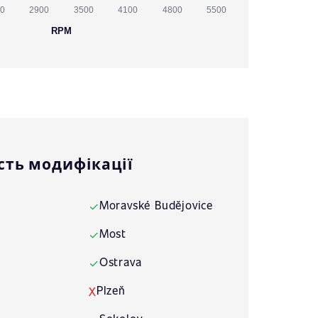
0
2900
3500
4100
4800
5500
RPM
сть модифікації
Moravské Budějovice
✓
Most
✓
Ostrava
✓
Plzeň
X