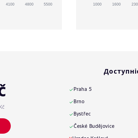
4100
4800
5500
1000
1600
230
Доступні
č
Praha 5
✓
Brno
✓
Kč
Bystřec
✓
České Budějovice
✓