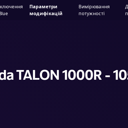
дключення
Параметри
Вимірювання
Д
Blue
модифікацій
потужності
п
da TALON 1000R - 10