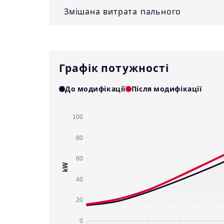
Змішана витрата пального
Графік потужності
До модифікації
Після модифікації
100
80
60
kW
40
20
0