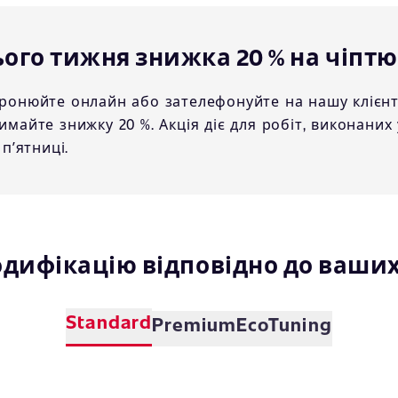
ого тижня знижка 20 % на чіптю
ронюйте онлайн або зателефонуйте на нашу клієнтсь
имайте знижку 20 %. Акція діє для робіт, виконаних у
 пʼятниці.
одифікацію відповідно до ваши
Standard
Premium
EcoTuning