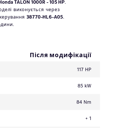
Honda TALON 1000R - 105 HP
.
моделі виконується через
 керування
38770-HL6-A05
.
одини.
Після модифікації
117 HP
85 kW
84 Nm
+ 1