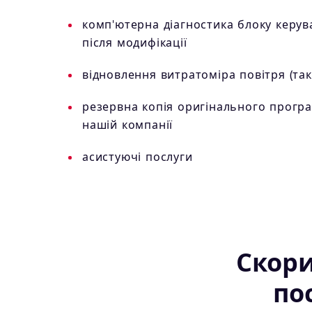
комп'ютерна діагностика блоку керув
після модифікації
відновлення витратоміра повітря (так 
резервна копія оригінального прогр
нашій компанії
асистуючі послуги
Скор
по