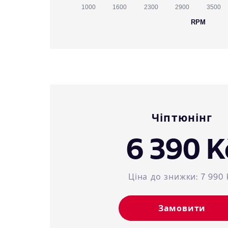
1000
1600
2300
2900
3500
RPM
Чіптюнінг
6 390 K
Ціна до знижки:
7 990 
Замовити