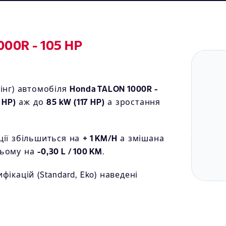
000R - 105 HP
інг) автомобіля
Honda TALON 1000R -
 HP)
аж до
85 kW (117 HP)
а зростання
ції збільшиться на
+ 1 KM/H
а змішана
ньому на
-0,30 L / 100 KM
.
ікацій (Standard, Eko) наведені