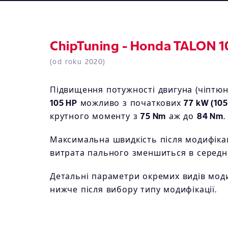
ChipTuning - Honda TALON 1
(od roku 2020)
Підвищення потужності двигуна (чіптюн
105 HP
можливо з початкових
77 kW (105
крутного моменту з
75 Nm
аж до
84 Nm
.
Максимальна швидкість після модифіка
витрата пального зменшиться в серед
Детальні параметри окремих видів модиф
нижче після вибору типу модифікації.