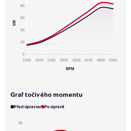
80
60
kW
40
20
0
1000
1600
2300
2900
3500
4100
4800
5500
RPM
Graf točivého momentu
Před úpravou
Po úpravě
90