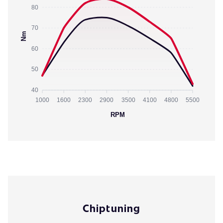
80
70
Nm
60
50
40
1000
1600
2300
2900
3500
4100
4800
5500
RPM
Chiptuning