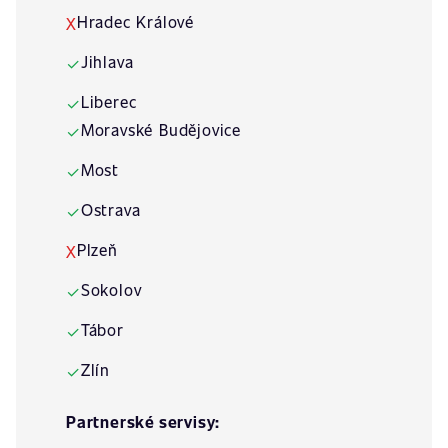
Hradec Králové
X
Jihlava
✓
Liberec
✓
Moravské Budějovice
✓
Most
✓
Ostrava
✓
Plzeň
X
Sokolov
✓
Tábor
✓
Zlín
✓
Partnerské servisy: