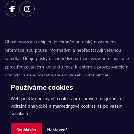
Obsah www.autochip.eu je chráněn autorským zákonem.
Informace jsou pouze informativní a nepředstavují veřejnou
nabídku. Údaje poskytují jednotliví partneři. www.autochip.eu je
zprostředkovatelem kontaktu mezi klientem a provozovatelem
pobočky a není poskytovatelem služeb. AutoChip® je
registrovaná ochranná známka Petra Kučery. Úpravy, které
Používáme cookies
nejsou označeny jako Premium, mohou vést k technické
Web používá nezbytné cookies pro správné fungování a
nezpůsobilosti vozidla k provozu na pozemních komunikacích.
volitelné analytické a marketingové cookies až po vašem
Přesné informace poskytuje vždy konkrétní provozovatel
souhlasu.
pobočky.
Nastavení cookies
Souhlasím
Nastavení