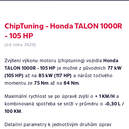
ChipTuning - Honda TALON 1000R
- 105 HP
(od roku 2020)
Zvýšení výkonu motoru (chiptuning) vozidla
Honda
TALON 1000R - 105 HP
je možné z původních
77 kW
(105 HP)
až na
85 kW (117 HP)
a nárůst točivého
momentu ze
75 Nm
až na
84 Nm
.
Maximální rychlost se po úpravě zvýší o
+ 1 KM/H
a
kombinovaná spotřeba se sníží v průměru o
-0,30 L /
100 KM
.
Detailní parametry k jednotlivým druhům úprav