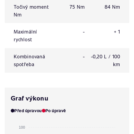
Točivý moment
75 Nm
84 Nm
Nm
Maximální
-
+ 1
rychlost
Kombinovaná
-
-0,20 L / 100
spotřeba
km
Graf výkonu
Před úpravou
Po úpravě
100