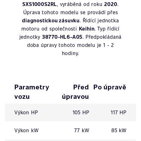
SXS1000S2RL
, vyráběná od roku
2020
.
Úprava tohoto modelu se provádí přes
diagnostickou zásuvku
. Řídící jednotka
motoru od společnosti
Keihin
. Typ řídící
jednotky
38770-HL6-A05
. Předpokládaná
doba úpravy tohoto modelu je 1 - 2
hodiny.
Parametry
Před
Po úpravě
vozu
úpravou
Výkon HP
105 HP
117 HP
Výkon kW
77 kW
85 kW