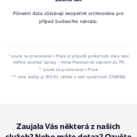
Původní data zůstávají bezpečně archivována pro
případ budoucího návratu.
* pouze na provozovně v Praze (v případě poskytnuté slevy není
měření součástí úpravy - mimo Premium se zápisem do TP)
** pouze na provozovně v Praze
*** cena služby je 200 Kč, záloha u naší společnosti ZDARMA
Zaujala Vás některá z našich
služeb? Nebo máte dotaz? Ozvěte