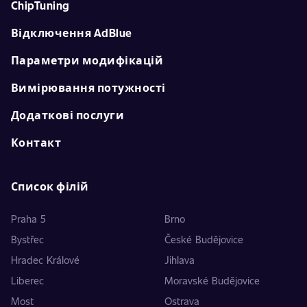
ChipTuning
Відключення AdBlue
Параметри модифікацій
Вимірювання потужності
Додаткові послуги
Контакт
Список філій
Praha 5
Brno
Bystřec
České Budějovice
Hradec Králové
Jihlava
Liberec
Moravské Budějovice
Most
Ostrava