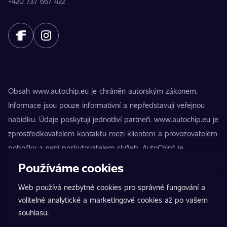
+420 737 667 422
Obsah www.autochip.eu je chráněn autorským zákonem.
Informace jsou pouze informativní a nepředstavují veřejnou
nabídku. Údaje poskytují jednotliví partneři. www.autochip.eu je
zprostředkovatelem kontaktu mezi klientem a provozovatelem
pobočky a není poskytovatelem služeb. AutoChip® je
registrovaná ochranná známka Petra Kučery. Úpravy, které
Používáme cookies
nejsou označeny jako Premium, mohou vést k technické
Web používá nezbytné cookies pro správné fungování a
nezpůsobilosti vozidla k provozu na pozemních komunikacích.
volitelné analytické a marketingové cookies až po vašem
Přesné informace poskytuje vždy konkrétní provozovatel
souhlasu.
pobočky.