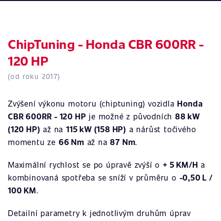
ChipTuning - Honda CBR 600RR -
120 HP
(od roku 2017)
Zvýšení výkonu motoru (chiptuning) vozidla
Honda
CBR 600RR - 120 HP
je možné z původních
88 kW
(120 HP)
až na
115 kW (158 HP)
a nárůst točivého
momentu ze
66 Nm
až na
87 Nm
.
Maximální rychlost se po úpravě zvýší o
+ 5 KM/H
a
kombinovaná spotřeba se sníží v průměru o
-0,50 L /
100 KM
.
Detailní parametry k jednotlivým druhům úprav