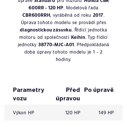
úpravě
Standard
pro vozidlo:
Honda CBR
600RR - 120 HP
. Modelová řada
CBR600RRH
, vyráběná od roku
2017
.
Úprava tohoto modelu se provádí přes
diagnostickou zásuvku
. Řídící jednotka
motoru od společnosti
Keihin
. Typ řídící
jednotky
38770-MJC-A01
. Předpokládaná
doba úpravy tohoto modelu je 1 - 2
hodiny.
Parametry
Před
Po úpravě
vozu
úpravou
Výkon HP
120 HP
149 HP