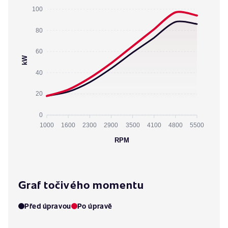
100
80
60
kW
40
20
0
1000
1600
2300
2900
3500
4100
4800
5500
RPM
Graf točivého momentu
Před úpravou
Po úpravě