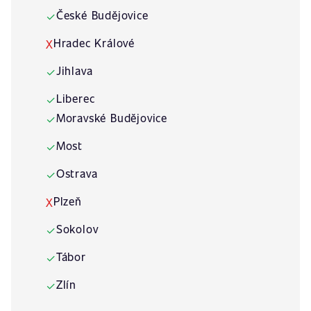
České Budějovice
✓
Hradec Králové
X
Jihlava
✓
Liberec
✓
Moravské Budějovice
✓
Most
✓
Ostrava
✓
Plzeň
X
Sokolov
✓
Tábor
✓
Zlín
✓