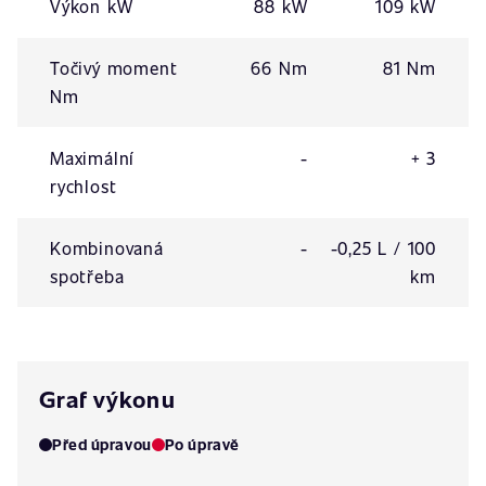
Výkon kW
88 kW
109 kW
Točivý moment
66 Nm
81 Nm
Nm
Maximální
-
+ 3
rychlost
Kombinovaná
-
-0,25 L / 100
spotřeba
km
Graf výkonu
Před úpravou
Po úpravě