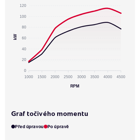
120
100
80
kW
60
40
20
0
1000
1500
2000
2500
3000
3500
4000
4500
RPM
Graf točivého momentu
Před úpravou
Po úpravě