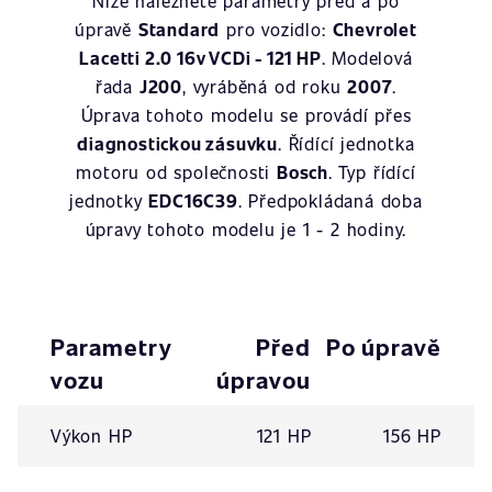
Níže naleznete parametry před a po
úpravě
Standard
pro vozidlo:
Chevrolet
Lacetti 2.0 16v VCDi - 121 HP
. Modelová
řada
J200
, vyráběná od roku
2007
.
Úprava tohoto modelu se provádí přes
diagnostickou zásuvku
. Řídící jednotka
motoru od společnosti
Bosch
. Typ řídící
jednotky
EDC16C39
. Předpokládaná doba
úpravy tohoto modelu je 1 - 2 hodiny.
Parametry
Před
Po úpravě
vozu
úpravou
Výkon HP
121 HP
156 HP