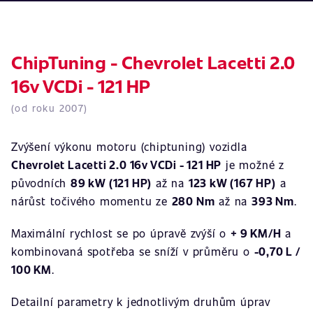
ChipTuning - Chevrolet Lacetti 2.0
16v VCDi - 121 HP
(od roku 2007)
Zvýšení výkonu motoru (chiptuning) vozidla
Chevrolet Lacetti 2.0 16v VCDi - 121 HP
je možné z
původních
89 kW (121 HP)
až na
123 kW (167 HP)
a
nárůst točivého momentu ze
280 Nm
až na
393 Nm
.
Maximální rychlost se po úpravě zvýší o
+ 9 KM/H
a
kombinovaná spotřeba se sníží v průměru o
-0,70 L /
100 KM
.
Detailní parametry k jednotlivým druhům úprav