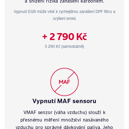
a snížení rizika zanášení karbonem.
Vypnutí EGR může vést k rychlejšímu zanášení DPF filtru a
zvýšení emisí.
+ 2 790 Kč
5 290 Kč (samostatně)
Vypnutí MAF sensoru
VMAF senzor (váha vzduchu) slouží k
přesnému měření množství nasávaného
vzduchu pro správné dávkování paliva. Jeho