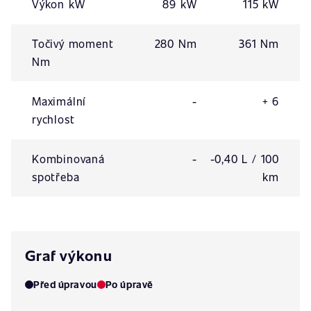
Výkon kW
89 kW
115 kW
Točivý moment
280 Nm
361 Nm
Nm
Maximální
-
+ 6
rychlost
Kombinovaná
-
-0,40 L / 100
spotřeba
km
Graf výkonu
Před úpravou
Po úpravě