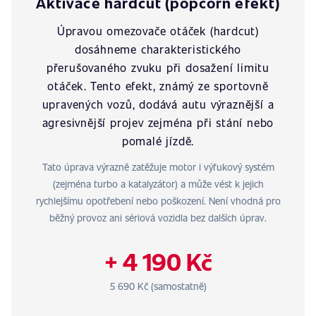
Aktivace hardcut (popcorn efekt)
Úpravou omezovače otáček (hardcut)
dosáhneme charakteristického
přerušovaného zvuku při dosažení limitu
otáček. Tento efekt, známý ze sportovně
upravených vozů, dodává autu výraznější a
agresivnější projev zejména při stání nebo
pomalé jízdě.
Tato úprava výrazně zatěžuje motor i výfukový systém
(zejména turbo a katalyzátor) a může vést k jejich
rychlejšímu opotřebení nebo poškození. Není vhodná pro
běžný provoz ani sériová vozidla bez dalších úprav.
+ 4 190 Kč
5 690 Kč (samostatně)