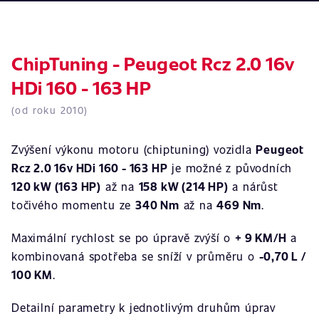
ChipTuning - Peugeot Rcz 2.0 16v
HDi 160 - 163 HP
(od roku 2010)
Zvýšení výkonu motoru (chiptuning) vozidla
Peugeot
Rcz 2.0 16v HDi 160 - 163 HP
je možné z původních
120 kW (163 HP)
až na
158 kW (214 HP)
a nárůst
točivého momentu ze
340 Nm
až na
469 Nm
.
Maximální rychlost se po úpravě zvýší o
+ 9 KM/H
a
kombinovaná spotřeba se sníží v průměru o
-0,70 L /
100 KM
.
Detailní parametry k jednotlivým druhům úprav