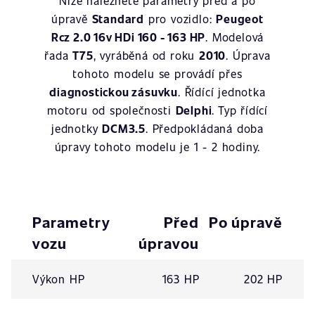
Níže naleznete parametry před a po
úpravě
Standard
pro vozidlo:
Peugeot
Rcz 2.0 16v HDi 160 - 163 HP
. Modelová
řada
T75
, vyráběná od roku
2010
. Úprava
tohoto modelu se provádí přes
diagnostickou zásuvku
. Řídící jednotka
motoru od společnosti
Delphi
. Typ řídící
jednotky
DCM3.5
. Předpokládaná doba
úpravy tohoto modelu je 1 - 2 hodiny.
Parametry
Před
Po úpravě
vozu
úpravou
Výkon HP
163 HP
202 HP