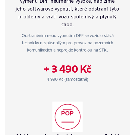
výměnu DPF neúměrně vysoké, nabízíme
jeho softwarové vypnutí, které odstraní tyto
problémy a vrátí vozu spolehlivý a plynulý
chod.
Odstraněním nebo vypnutím DPF se vozidlo stává
technicky nezpůsobilým pro provoz na pozemních
komunikacích a neprojde kontrolou na STK.
+ 3 490 Kč
4 990 Kč (samostatně)