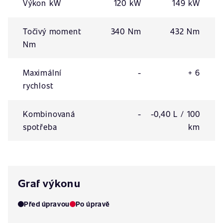
Výkon kW
120 kW
149 kW
Točivý moment
340 Nm
432 Nm
Nm
Maximální
-
+ 6
rychlost
Kombinovaná
-
-0,40 L / 100
spotřeba
km
Graf výkonu
Před úpravou
Po úpravě