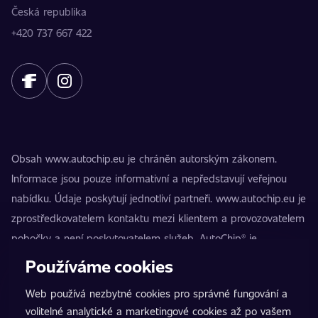
Česká republika
+420 737 667 422
Obsah www.autochip.eu je chráněn autorským zákonem.
Informace jsou pouze informativní a nepředstavují veřejnou
nabídku. Údaje poskytují jednotliví partneři. www.autochip.eu je
zprostředkovatelem kontaktu mezi klientem a provozovatelem
pobočky a není poskytovatelem služeb. AutoChip® je
registrovaná ochranná známka Petra Kučery. Úpravy, které
Používáme cookies
nejsou označeny jako Premium, mohou vést k technické
Web používá nezbytné cookies pro správné fungování a
nezpůsobilosti vozidla k provozu na pozemních komunikacích.
volitelné analytické a marketingové cookies až po vašem
Přesné informace poskytuje vždy konkrétní provozovatel