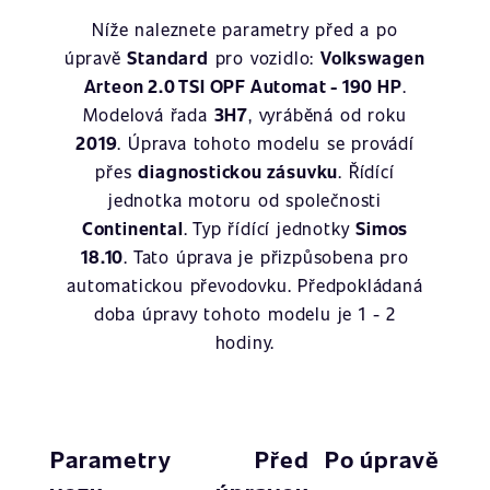
Níže naleznete parametry před a po
úpravě
Standard
pro vozidlo:
Volkswagen
Arteon 2.0 TSI OPF Automat - 190 HP
.
Modelová řada
3H7
, vyráběná od roku
2019
. Úprava tohoto modelu se provádí
přes
diagnostickou zásuvku
. Řídící
jednotka motoru od společnosti
Continental
. Typ řídící jednotky
Simos
18.10
. Tato úprava je přizpůsobena pro
automatickou převodovku. Předpokládaná
doba úpravy tohoto modelu je 1 - 2
hodiny.
Parametry
Před
Po úpravě