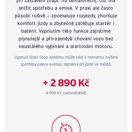
při zastavení (např. na semaforech), což má
snížit spotřebu a emise. V praxi ale často
působí rušivě – zpomaluje rozjezdy, zhoršuje
komfort jízdy a zbytečně zatěžuje startér i
baterii. Vypnutím této funkce zajistíme
plynulejší a přirozenější chování vozu bez
neustálého vypínání a startování motoru.
Vypnutí Start-Stop systému může vést k mírnému zvýšení
spotřeby paliva a emisí, zejména při jízdě ve městě.
+ 2 890 Kč
4 890 Kč (samostatně)