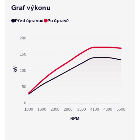
Graf výkonu
Před úpravou
Po úpravě
200
150
kW
100
50
0
1000
1600
2300
2900
3500
4100
4800
5500
RPM