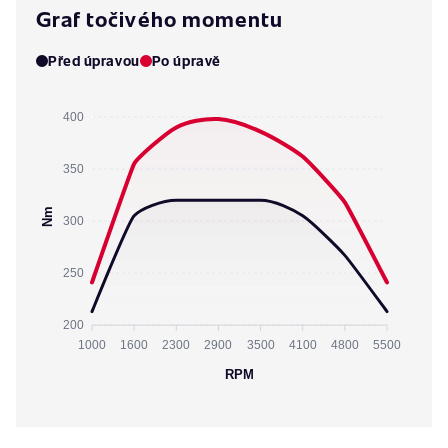
Graf točivého momentu
Před úpravou
Po úpravě
400
350
Nm
300
250
200
1000
1600
2300
2900
3500
4100
4800
5500
RPM