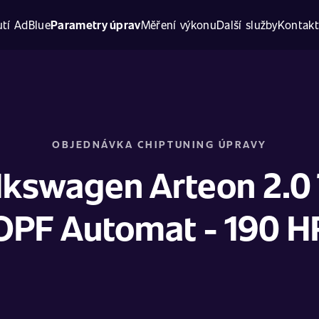
tí AdBlue
Parametry úprav
Měření výkonu
Další služby
Kontak
OBJEDNÁVKA CHIPTUNING ÚPRAVY
lkswagen Arteon 2.0 
OPF Automat - 190 H