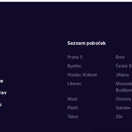
Seznam poboček
Praha 5
Brno
Bystřec
České B
Hradec Králové
Jihlava
ue
Liberec
Moravs
Budějov
rav
Most
Ostrava
u
Plzeň
Sokolov
Tábor
Zlín