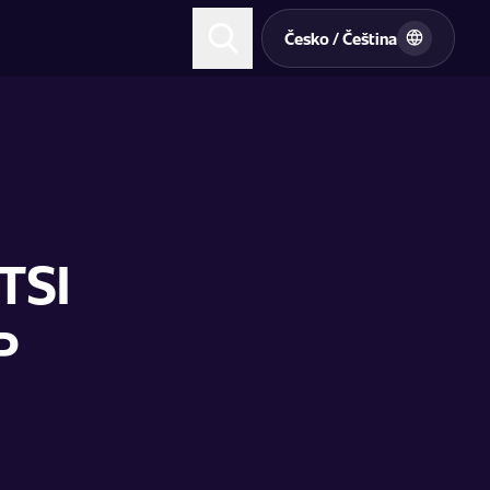
t
Česko / Čeština
TSI
P