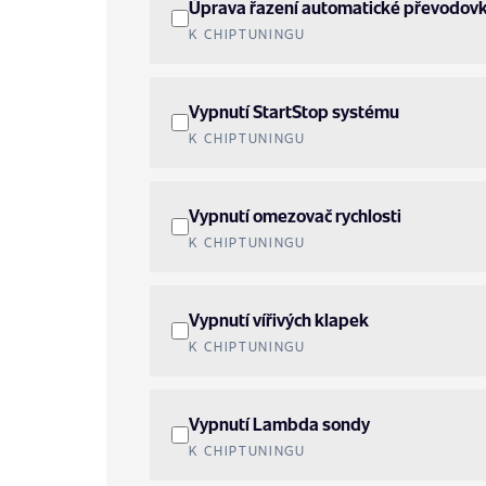
Úprava řazení automatické převodov
K CHIPTUNINGU
Vypnutí StartStop systému
K CHIPTUNINGU
Vypnutí omezovač rychlosti
K CHIPTUNINGU
Vypnutí vířivých klapek
K CHIPTUNINGU
Vypnutí Lambda sondy
K CHIPTUNINGU