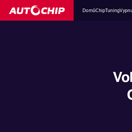
Domů
ChipTuning
Vypnu
Vo