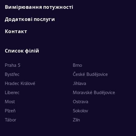
Вимірювання потужності
Додаткові послуги
Контакт
Список філій
Praha 5
Brno
Bystřec
České Budějovice
Hradec Králové
Jihlava
Liberec
Moravské Budějovice
Most
Ostrava
Plzeň
Sokolov
Tábor
Zlín