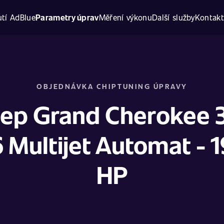
tí AdBlue
Parametry úprav
Měření výkonu
Další služby
Kontak
OBJEDNÁVKA CHIPTUNING ÚPRAVY
ep Grand Cherokee 
 Multijet Automat - 
HP