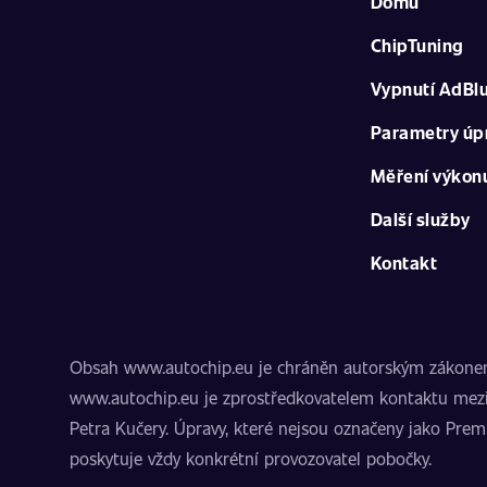
Domů
ChipTuning
Vypnutí AdBl
Parametry úp
Měření výkon
Další služby
Kontakt
Obsah www.autochip.eu je chráněn autorským zákonem. I
www.autochip.eu je zprostředkovatelem kontaktu mezi
Petra Kučery. Úpravy, které nejsou označeny jako Pre
poskytuje vždy konkrétní provozovatel pobočky.