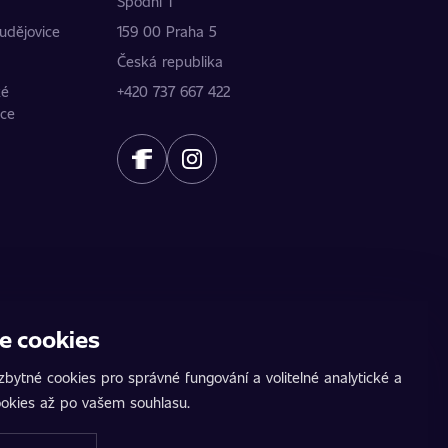
Spodní 1
udějovice
159 00 Praha 5
Česká republika
ké
+420 737 667 422
ice
e cookies
ídku. Údaje poskytují jednotliví partneři.
žeb. AutoChip® je registrovaná ochranná známka
bytné cookies pro správné fungování a volitelné analytické a
 na pozemních komunikacích. Přesné informace
okies až po vašem souhlasu.