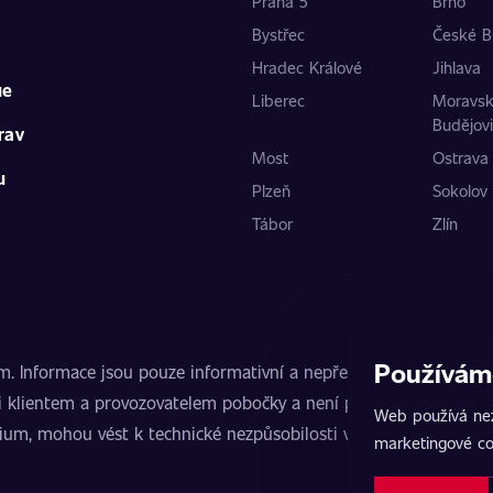
Praha 5
Brno
Bystřec
České B
Hradec Králové
Jihlava
ue
Liberec
Moravs
Budějov
rav
Most
Ostrava
u
Plzeň
Sokolov
Tábor
Zlín
Používám
nformace jsou pouze informativní a nepředstavují veřejnou nab
 klientem a provozovatelem pobočky a není poskytovatelem slu
Web používá nez
mium, mohou vést k technické nezpůsobilosti vozidla k provozu
marketingové co