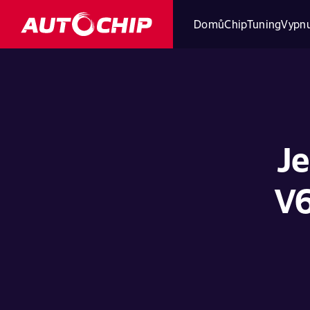
Domů
ChipTuning
Vypnu
Je
V6