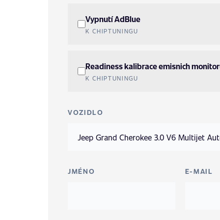
Vypnutí AdBlue
K CHIPTUNINGU
Readiness kalibrace emisnich monito
K CHIPTUNINGU
VOZIDLO
JMÉNO
E-MAIL