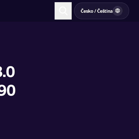
t
Česko / Čeština
3.0
190