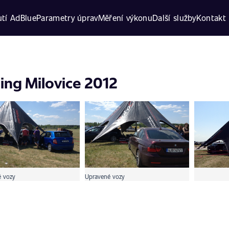
tí AdBlue
Parametry úprav
Měření výkonu
Další služby
Kontakt
ing Milovice 2012
 vozy
Upravené vozy