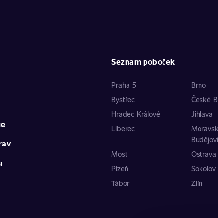
Seznam poboček
Praha 5
Brno
Bystřec
České B
Hradec Králové
Jihlava
ue
Liberec
Moravs
Budějov
rav
Most
Ostrava
u
Plzeň
Sokolov
Tábor
Zlín