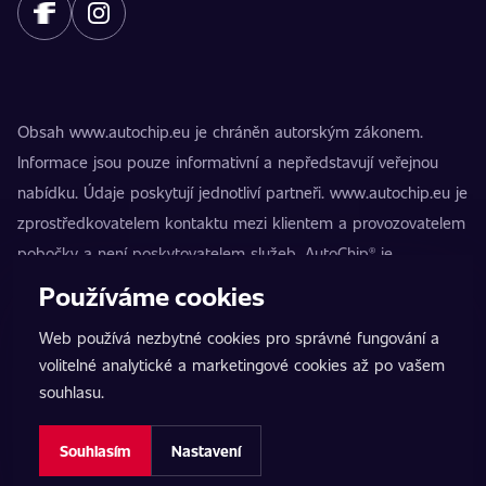
Obsah www.autochip.eu je chráněn autorským zákonem.
Informace jsou pouze informativní a nepředstavují veřejnou
nabídku. Údaje poskytují jednotliví partneři. www.autochip.eu je
zprostředkovatelem kontaktu mezi klientem a provozovatelem
pobočky a není poskytovatelem služeb. AutoChip® je
registrovaná ochranná známka Petra Kučery. Úpravy, které
Používáme cookies
nejsou označeny jako Premium, mohou vést k technické
Web používá nezbytné cookies pro správné fungování a
nezpůsobilosti vozidla k provozu na pozemních komunikacích.
volitelné analytické a marketingové cookies až po vašem
Přesné informace poskytuje vždy konkrétní provozovatel
souhlasu.
pobočky.
Nastavení cookies
Souhlasím
Nastavení