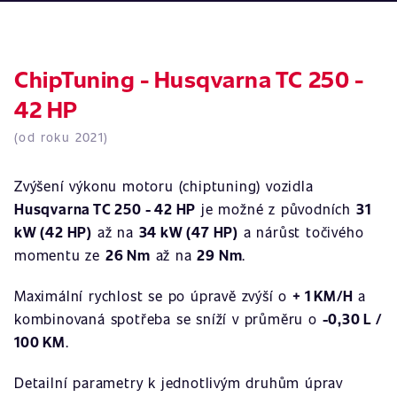
ChipTuning - Husqvarna TC 250 -
42 HP
(od roku 2021)
Zvýšení výkonu motoru (chiptuning) vozidla
Husqvarna TC 250 - 42 HP
je možné z původních
31
kW (42 HP)
až na
34 kW (47 HP)
a nárůst točivého
momentu ze
26 Nm
až na
29 Nm
.
Maximální rychlost se po úpravě zvýší o
+ 1 KM/H
a
kombinovaná spotřeba se sníží v průměru o
-0,30 L /
100 KM
.
Detailní parametry k jednotlivým druhům úprav