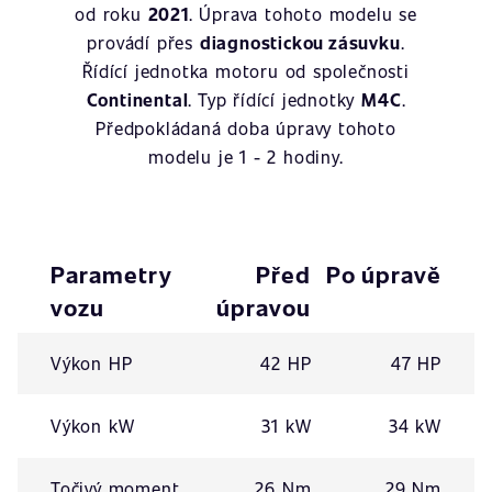
od roku
2021
. Úprava tohoto modelu se
provádí přes
diagnostickou zásuvku
.
Řídící jednotka motoru od společnosti
Continental
. Typ řídící jednotky
M4C
.
Předpokládaná doba úpravy tohoto
modelu je 1 - 2 hodiny.
Parametry
Před
Po úpravě
vozu
úpravou
Výkon HP
42 HP
47 HP
Výkon kW
31 kW
34 kW
Točivý moment
26 Nm
29 Nm