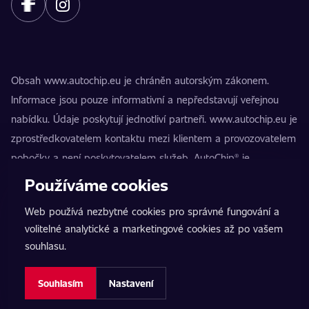
Obsah www.autochip.eu je chráněn autorským zákonem.
Informace jsou pouze informativní a nepředstavují veřejnou
nabídku. Údaje poskytují jednotliví partneři. www.autochip.eu je
zprostředkovatelem kontaktu mezi klientem a provozovatelem
pobočky a není poskytovatelem služeb. AutoChip® je
registrovaná ochranná známka Petra Kučery. Úpravy, které
Používáme cookies
nejsou označeny jako Premium, mohou vést k technické
Web používá nezbytné cookies pro správné fungování a
nezpůsobilosti vozidla k provozu na pozemních komunikacích.
volitelné analytické a marketingové cookies až po vašem
Přesné informace poskytuje vždy konkrétní provozovatel
souhlasu.
pobočky.
Nastavení cookies
Souhlasím
Nastavení