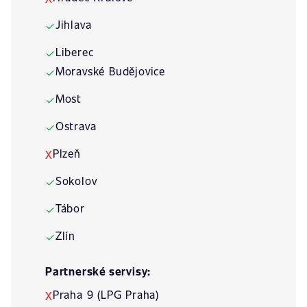
Jihlava
✓
Liberec
✓
Moravské Budějovice
✓
Most
✓
Ostrava
✓
Plzeň
X
Sokolov
✓
Tábor
✓
Zlín
✓
Partnerské servisy:
Praha 9 (LPG Praha)
X