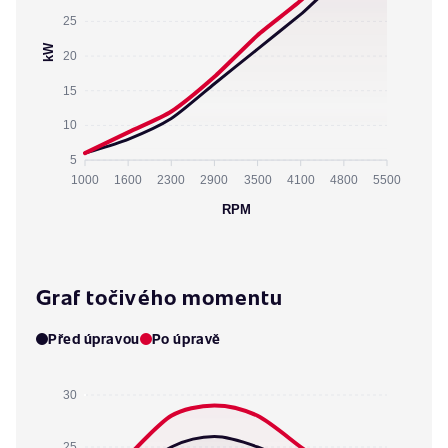
25
kW
20
15
10
5
1000
1600
2300
2900
3500
4100
4800
5500
RPM
Graf točivého momentu
Před úpravou
Po úpravě
30
25