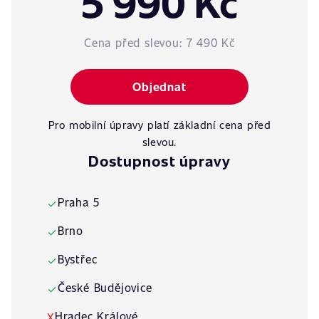
5 990 Kč
Cena před slevou:
7 490 Kč
Objednat
Pro mobilní úpravy platí základní cena před
slevou.
Dostupnost úpravy
Praha 5
✓
Brno
✓
Bystřec
✓
České Budějovice
✓
Hradec Králové
X