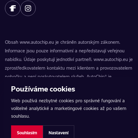
Obsah www.autochip.eu je chráněn autorským zákonem.
Informace jsou pouze informativní a nepředstavují veřejnou
nabídku. Údaje poskytují jednotliví partneři. www.autochip.eu je
zprostředkovatelem kontaktu mezi klientem a provozovatelem
pobočky a není poskytovatelem služeb. AutoChip® je
registrovaná ochranná známka Petra Kučery. Úpravy, které
Používáme cookies
nejsou označeny jako Premium, mohou vést k technické
Web používá nezbytné cookies pro správné fungování a
nezpůsobilosti vozidla k provozu na pozemních komunikacích.
volitelné analytické a marketingové cookies až po vašem
Přesné informace poskytuje vždy konkrétní provozovatel
souhlasu.
pobočky.
Nastavení cookies
Souhlasím
Nastavení