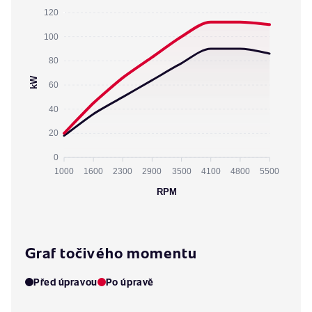
120
100
80
kW
60
40
20
0
1000
1600
2300
2900
3500
4100
4800
5500
RPM
Graf točivého momentu
Před úpravou
Po úpravě