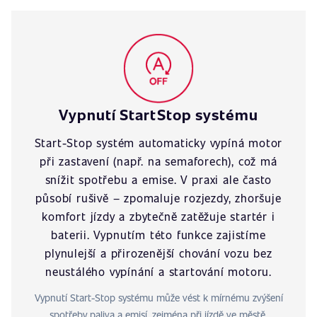
Vypnutí StartStop systému
Start-Stop systém automaticky vypíná motor
při zastavení (např. na semaforech), což má
snížit spotřebu a emise. V praxi ale často
působí rušivě – zpomaluje rozjezdy, zhoršuje
komfort jízdy a zbytečně zatěžuje startér i
baterii. Vypnutím této funkce zajistíme
plynulejší a přirozenější chování vozu bez
neustálého vypínání a startování motoru.
Vypnutí Start-Stop systému může vést k mírnému zvýšení
spotřeby paliva a emisí, zejména při jízdě ve městě.