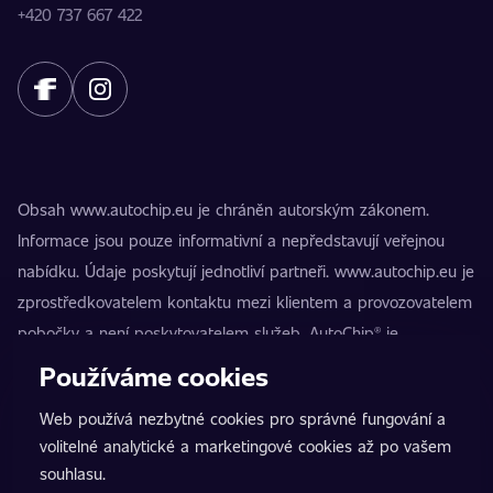
+420 737 667 422
Obsah www.autochip.eu je chráněn autorským zákonem.
Informace jsou pouze informativní a nepředstavují veřejnou
nabídku. Údaje poskytují jednotliví partneři. www.autochip.eu je
zprostředkovatelem kontaktu mezi klientem a provozovatelem
pobočky a není poskytovatelem služeb. AutoChip® je
registrovaná ochranná známka Petra Kučery. Úpravy, které
Používáme cookies
nejsou označeny jako Premium, mohou vést k technické
Web používá nezbytné cookies pro správné fungování a
nezpůsobilosti vozidla k provozu na pozemních komunikacích.
volitelné analytické a marketingové cookies až po vašem
Přesné informace poskytuje vždy konkrétní provozovatel
souhlasu.
pobočky.