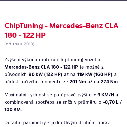
ChipTuning - Mercedes-Benz CLA
180 - 122 HP
(od roku 2013)
Zvýšení výkonu motoru (chiptuning) vozidla
Mercedes-Benz CLA 180 - 122 HP
je možné z
původních
90 kW (122 HP)
až na
119 kW (160 HP)
a
nárůst točivého momentu ze
201 Nm
až na
274 Nm
.
Maximální rychlost se po úpravě zvýší o
+ 9 KM/H
a
kombinovaná spotřeba se sníží v průměru o
-0,70 L /
100 KM
.
Detailní parametry k jednotlivým druhům úprav