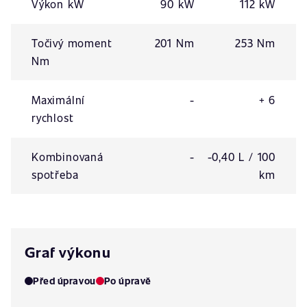
Výkon kW
90 kW
112 kW
Točivý moment
201 Nm
253 Nm
Nm
Maximální
-
+ 6
rychlost
Kombinovaná
-
-0,40 L / 100
spotřeba
km
Graf výkonu
Před úpravou
Po úpravě