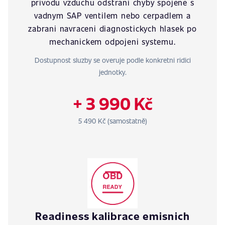
privodu vzduchu odstrani chyby spojene s
vadnym SAP ventilem nebo cerpadlem a
zabrani navraceni diagnostickych hlasek po
mechanickem odpojeni systemu.
Dostupnost sluzby se overuje podle konkretni ridici
jednotky.
+ 3 990 Kč
5 490 Kč (samostatně)
Readiness kalibrace emisnich