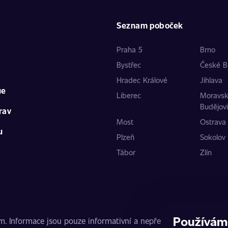
Seznam poboček
Praha 5
Brno
Bystřec
České B
Hradec Králové
Jihlava
ue
Liberec
Moravs
Budějov
rav
Most
Ostrava
u
Plzeň
Sokolov
Tábor
Zlín
Používám
nformace jsou pouze informativní a nepředstavují veřejnou nab