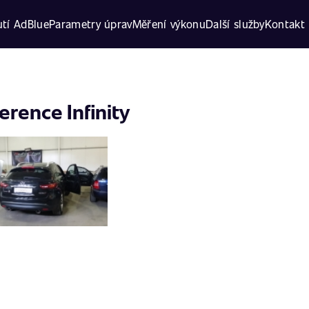
tí AdBlue
Parametry úprav
Měření výkonu
Další služby
Kontakt
erence Infinity