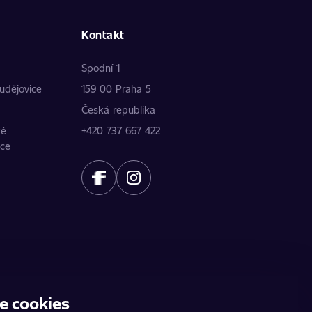
Kontakt
Spodní 1
udějovice
159 00 Praha 5
Česká republika
ké
+420 737 667 422
ice
e cookies
ídku. Údaje poskytují jednotliví partneři.