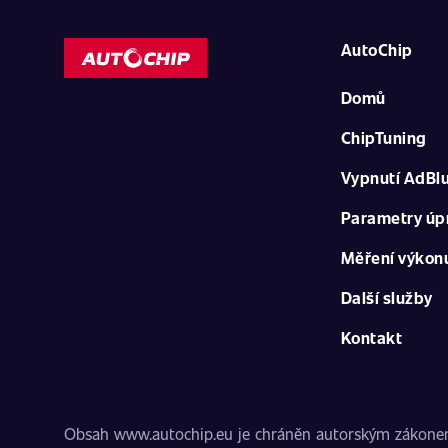
AutoChip
Domů
ChipTuning
Vypnutí AdBl
Parametry úp
Měření výkon
Další služby
Kontakt
Obsah www.autochip.eu je chráněn autorským zákonem. I