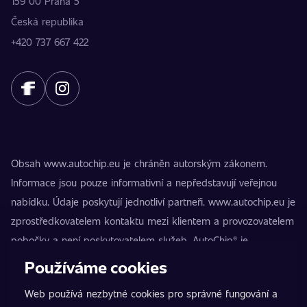
159 00 Praha 5
Česká republika
+420 737 667 422
Obsah www.autochip.eu je chráněn autorským zákonem.
Informace jsou pouze informativní a nepředstavují veřejnou
nabídku. Údaje poskytují jednotliví partneři. www.autochip.eu je
zprostředkovatelem kontaktu mezi klientem a provozovatelem
pobočky a není poskytovatelem služeb. AutoChip® je
registrovaná ochranná známka Petra Kučery. Úpravy, které
Používáme cookies
nejsou označeny jako Premium, mohou vést k technické
Web používá nezbytné cookies pro správné fungování a
nezpůsobilosti vozidla k provozu na pozemních komunikacích.