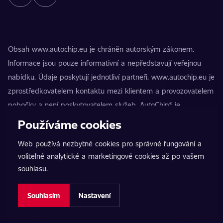
Obsah www.autochip.eu je chráněn autorským zákonem.
Informace jsou pouze informativní a nepředstavují veřejnou
nabídku. Údaje poskytují jednotliví partneři. www.autochip.eu je
zprostředkovatelem kontaktu mezi klientem a provozovatelem
pobočky a není poskytovatelem služeb. AutoChip® je
registrovaná ochranná známka Petra Kučery. Úpravy, které
Používáme cookies
nejsou označeny jako Premium, mohou vést k technické
Web používá nezbytné cookies pro správné fungování a
nezpůsobilosti vozidla k provozu na pozemních komunikacích.
volitelné analytické a marketingové cookies až po vašem
Přesné informace poskytuje vždy konkrétní provozovatel
souhlasu.
pobočky.
Nastavení cookies
Souhlasím
Nastavení