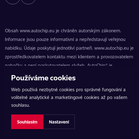
Obsah www.autochip.eu je chráněn autorským zákonem.
Informace jsou pouze informativní a nepředstavují veřejnou
nabídku. Údaje poskytují jednotliví partneři. www.autochip.eu je
zprostředkovatelem kontaktu mezi klientem a provozovatelem
pobočky a není poskytovatelem služeb. AutoChip® je
registrovaná ochranná známka Petra Kučery. Úpravy, které
Používáme cookies
nejsou označeny jako Premium, mohou vést k technické
Web používá nezbytné cookies pro správné fungování a
nezpůsobilosti vozidla k provozu na pozemních komunikacích.
volitelné analytické a marketingové cookies až po vašem
Přesné informace poskytuje vždy konkrétní provozovatel
souhlasu.
pobočky.
Nastavení cookies
Souhlasím
Nastavení