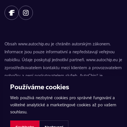
Obsah www.autochip.eu je chráněn autorským zákonem.
Informace jsou pouze informativní a nepředstavují veřejnou
nabídku. Údaje poskytují jednotliví partneři. www.autochip.eu je
zprostředkovatelem kontaktu mezi klientem a provozovatelem
pobočky a není poskytovatelem služeb. AutoChip® je
registrovaná ochranná známka Petra Kučery. Úpravy, které
Používáme cookies
nejsou označeny jako Premium, mohou vést k technické
Web používá nezbytné cookies pro správné fungování a
nezpůsobilosti vozidla k provozu na pozemních komunikacích.
volitelné analytické a marketingové cookies až po vašem
Přesné informace poskytuje vždy konkrétní provozovatel
souhlasu.
pobočky.
Nastavení cookies